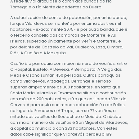
A rede fluvial articulase ó caron das cuncas do río
Támega e o río Mente depedentes do Duero.
A actualización do censo de poboación, por unha banda,
fai que Vilardevós se manteña por encima dos tres mil
habitantes –exactamente 3075- e por outra banda, que é
o terceiro concello das comarcas de Monterrei e As
Frieiras, superado únicamente por Verín e Monterrei, e
por delante de Castrelo do Val, Cualedro, Laza, Oimbra,
Riós, A Gudiña e A Mezquita.
Osoño é a parroquia con maior número de veciños. Entre
O Hospital, Bustelo, A Devesa, A Bemposta, A Veiga das
Meás e Osoño suman 450 persoas, Outras parroquias
como Vilardevós, Arzádegos, Berrande e Terroso
superan ampliamente os 300 habitantes, en tanto que
Santa María, Vilarello e Enxames se situan a continuación
con máis de 200 habitantes, cifra que casi acada Vilar de
Cervos. A parroquia con menos poboación é a de Feilas,
no lugar de Fumaces e A Trepa, con so 77 veciños, a
mitade dos veciños de Soutochao e Moialde. O núcleo
con maior número de veciños é San Miguel de Vilardevós,
a capital do municipio con 333 habitantes. Con estes
datos cabe significar que Vilardevós perdeu a 189