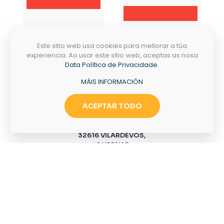
Tramites
Emprego
Este sitio web usa cookies para mellorar a túa
experiencia. Ao usar este sitio web, aceptas as nosa
Data Política de Privacidade
.
MÁIS INFORMACIÓN
ACEPTAR TODO
PASEO MANUEL NÚÑEZ 36,
32616 VILARDEVÓS,
OURENSE
CONTACTO
NECESITAS AXUDA?
+34 988 417004