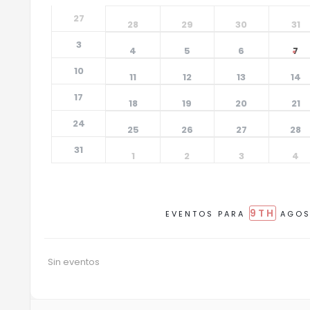
27
28
29
30
31
3
4
5
6
7
10
11
12
13
14
17
18
19
20
21
24
25
26
27
28
31
1
2
3
4
9TH
EVENTOS PARA
AGOS
Sin eventos