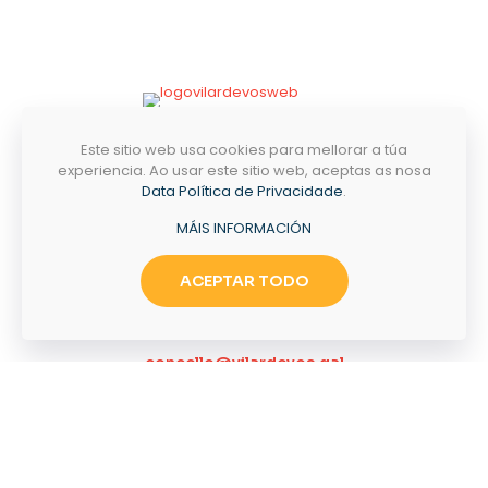
PASEO MANUEL NÚÑEZ 36,
Este sitio web usa cookies para mellorar a túa
32616 VILARDEVÓS,
experiencia. Ao usar este sitio web, aceptas as nosa
OURENSE
Data Política de Privacidade
.
MÁIS INFORMACIÓN
CONTACTO
ACEPTAR TODO
NECESITAS AXUDA?
+34 988 417004
concello@vilardevos.gal
LÚNS-VENRES
09H - 14H
SÁBADO-DOMINGO
PECHADO