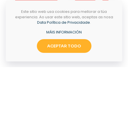
Este sitio web usa cookies para mellorar a túa
experiencia. Ao usar este sitio web, aceptas as nosa
Data Política de Privacidade
.
MÁIS INFORMACIÓN
Tramites
Emprego
ACEPTAR TODO
PASEO MANUEL NÚÑEZ 36,
32616 VILARDEVÓS,
OURENSE
CONTACTO
NECESITAS AXUDA?