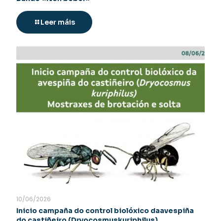
Leer máis
10/06/2026
Inicio campaña do control biolóxico daavespiña
do castiñeiro (Dryocosmuskuriphilus)